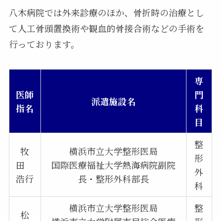
八木病院では外来診療のほか、骨折時の治療とし
て人工骨頭置換術や観血的骨接合術などの手術を
行っております。
専
医師
門
派遣施設名
指名
科
目
整
牧
横浜市立大学整形医局
形
田
国際医療福祉大学熱海病院副院
外
浩行
長・整形外科部長
科
横浜市立大学整形医局
整
松