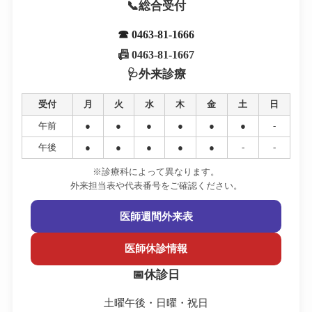
総合受付
☎ 0463-81-1666
📠 0463-81-1667
外来診療
受付
月
火
水
木
金
土
日
午前
●
●
●
●
●
●
-
午後
●
●
●
●
●
-
-
※診療科によって異なります。
外来担当表や代表番号をご確認ください。
医師週間外来表
医師休診情報
休診日
土曜午後・日曜・祝日