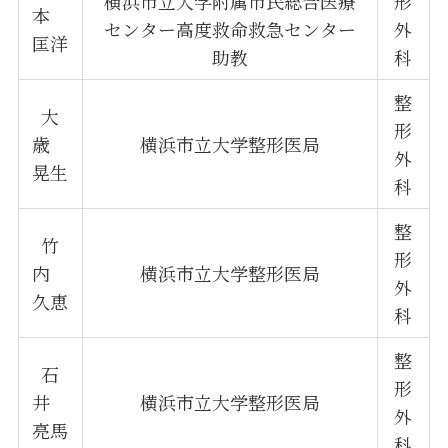
横浜市立大学附属市民総合医療
形
本
センター高度救命救急センター
外
匡洋
助教
科
整
大
形
歳
横浜市立大学整形医局
外
晃生
科
整
竹
形
内
横浜市立大学整形医局
外
久恵
科
整
石
形
井
横浜市立大学整形医局
外
亮馬
科