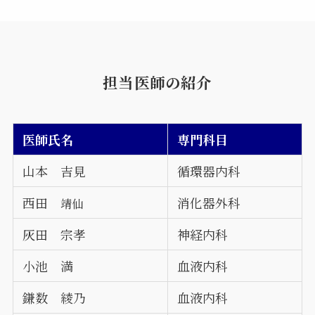
担当医師の紹介
医師氏名
専門科目
山本 吉見
循環器内科
西田
消化器外科
靖仙
灰田 宗孝
神経内科
小池 満
血液内科
鎌数 綾乃
血液内科