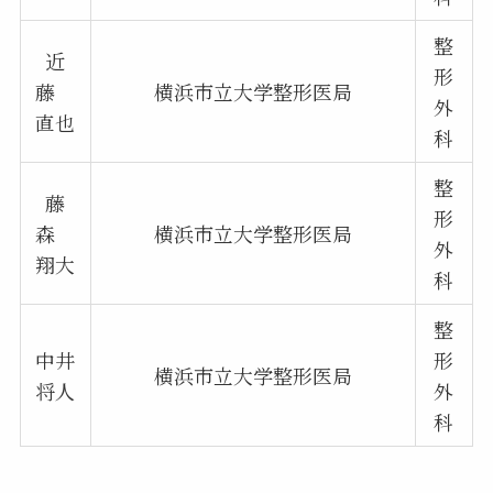
整
近
形
藤
横浜市立大学整形医局
外
直也
科
整
藤
形
森
横浜市立大学整形医局
外
翔大
科
整
中井
形
横浜市立大学整形医局
将人
外
科