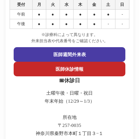
受付
月
火
水
木
金
土
日
午前
●
●
●
●
●
●
-
午後
●
●
●
●
●
-
-
※診療科によって異なります。
外来担当表や代表番号をご確認ください。
医師週間外来表
医師休診情報
休診日
土曜午後・日曜・祝日
年末年始（12/29～1/3）
所在地
〒257-0035
神奈川県秦野市本町１丁目３−１