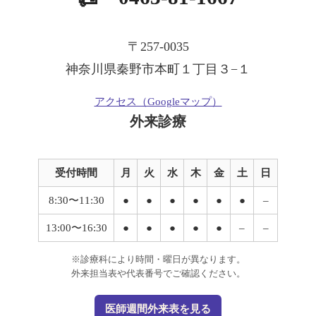
〒257-0035
神奈川県秦野市本町１丁目３−１
アクセス（Googleマップ）
外来診療
受付時間
月
火
水
木
金
土
日
8:30〜11:30
●
●
●
●
●
●
–
13:00〜16:30
●
●
●
●
●
–
–
※診療科により時間・曜日が異なります。
外来担当表や代表番号でご確認ください。
医師週間外来表を見る