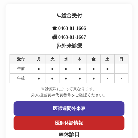
総合受付
☎ 0463-81-1666
📠 0463-81-1667
外来診療
受付
月
火
水
木
金
土
日
午前
●
●
●
●
●
●
-
午後
●
●
●
●
●
-
-
※診療科によって異なります。
外来担当表や代表番号をご確認ください。
医師週間外来表
医師休診情報
休診日