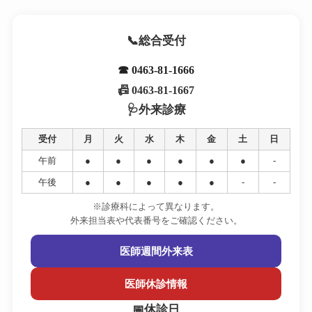
総合受付
☎ 0463-81-1666
📠 0463-81-1667
外来診療
受付
月
火
水
木
金
土
日
午前
●
●
●
●
●
●
-
午後
●
●
●
●
●
-
-
※診療科によって異なります。
外来担当表や代表番号をご確認ください。
医師週間外来表
医師休診情報
休診日