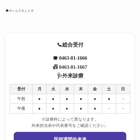
ホーム
おしらせ
総合受付
☎ 0463-81-1666
📠 0463-81-1667
外来診療
受付
月
火
水
木
金
土
日
午前
●
●
●
●
●
●
-
午後
●
●
●
●
●
-
-
※診療科によって異なります。
外来担当表や代表番号をご確認ください。
医師週間外来表