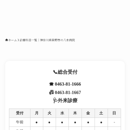
ホーム
診療科目一覧｜神奈川県秦野市の八木病院
総合受付
☎ 0463-81-1666
📠 0463-81-1667
外来診療
受付
月
火
水
木
金
土
日
午前
●
●
●
●
●
●
-