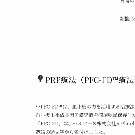
日常の
当整形
PRP療法（PFC-FD™療
※PFC-FD™は、血小板の力を活用する治療
血小板由来成長因子濃縮液を凍結乾燥保存し
「PFC-FD」は、セルソース株式会社がPlatelet-Der
造語の頭文字から名付けました。