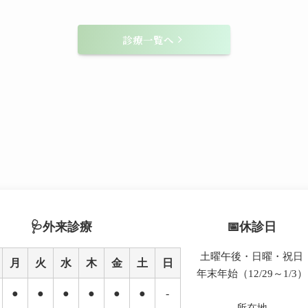
診療一覧へ
外来診療
休診日
土曜午後・日曜・祝日
月
火
水
木
金
土
日
年末年始（12/29～1/3）
●
●
●
●
●
●
-
所在地